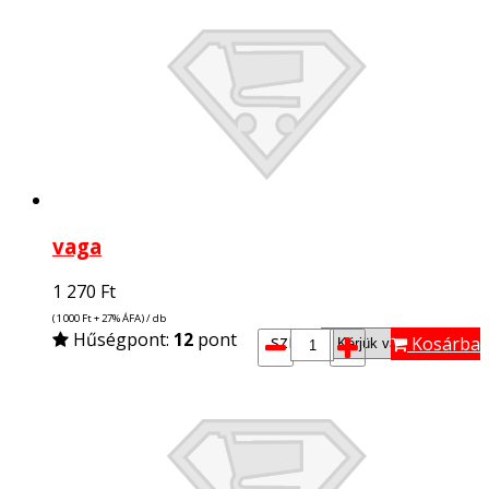
vaga
1 270
Ft
(1 000
Ft
+ 27% ÁFA) / db
Hűségpont:
12
pont
szín*:
Kosárba