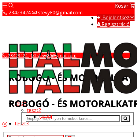
Kosár
23423424
stevy80@gmail.com
Bejelentkezés
Regisztráció
23423424
stevy80@gmail.com
teszt
teszt2
t4444
teszt3