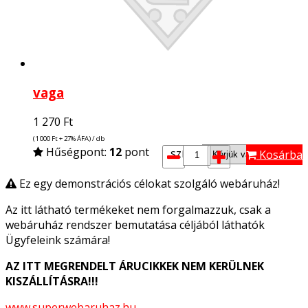
vaga
1 270
Ft
(1 000
Ft
+ 27% ÁFA) / db
Hűségpont:
12
pont
szín*:
Kosárba
Ez egy demonstrációs célokat szolgáló webáruház!
Az itt látható termékeket nem forgalmazzuk, csak a
webáruház rendszer bemutatása céljából láthatók
Ügyfeleink számára!
AZ ITT MEGRENDELT ÁRUCIKKEK NEM KERÜLNEK
KISZÁLLÍTÁSRA!!!
www.superwebaruhaz.hu