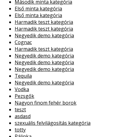
Második minta kategória
Első minta kategória
Első minta kategória
Harmadik teszt kategória
Harmadik teszt kategória
Negyedik demo kategória
Cognac
Harmadik teszt kategória
Negyedik demo kategória
Negyedik demo kategória
Negyedik demo kategória
Tequila
Negyedik demo kategória
Vodka
Pezsgők
Nagyon finom fehér borok
teszt
asdasd
szexuális felvilágosítás kategória
totty
Pálinka