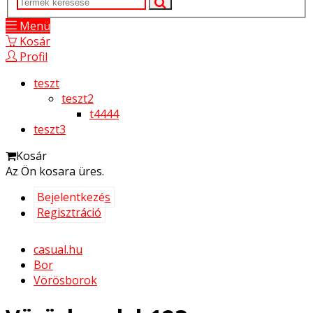
Menü
Kosár
Profil
teszt
teszt2
t4444
teszt3
Kosár
Az Ön kosara üres.
Bejelentkezés
Regisztráció
casual.hu
Bor
Vörösborok