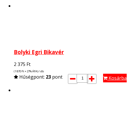
Bolyki Egri Bikavér
2 375
Ft
(1 870
Ft
+ 27% ÁFA) / db
Hűségpont:
23
pont
Kosárba