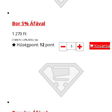
Bor 5% Áfával
1 270
Ft
(1 000
Ft
+ 27% ÁFA) / db
Hűségpont:
12
pont
Kosárba