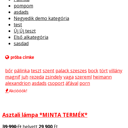
pompom
asdads
Negyedik demo kategória
test
Új Új teszt
Első alkategória
sasdad
próba címke
bőr
pálinka
teszt
szent
palack szeszes
bock
tört
villány
magnif
juh
rezeda
zsindely
vaga
szereml
heimann
alexandrion
asdads
csoport
áfával
porn
Akcióóók!
Asztali lámpa *MINTA TERMÉK*
39 990
Ft
helyett
29 900
Ft