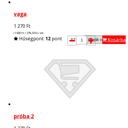
vaga
1 270
Ft
(1 000
Ft
+ 27% ÁFA) / db
Hűségpont:
12
pont
szín*:
Kosárba
próba 2