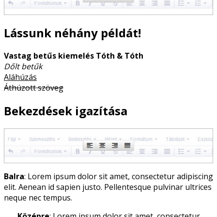
Lássunk néhány példát!
Vastag betűs kiemelés Tóth & Tóth
Dőlt betűk
Aláhúzás
Áthúzott szöveg
Bekezdések igazítása
Balra
: Lorem ipsum dolor sit amet, consectetur adipiscing
elit. Aenean id sapien justo. Pellentesque pulvinar ultrices
neque nec tempus.
Középre
: Lorem ipsum dolor sit amet, consectetur