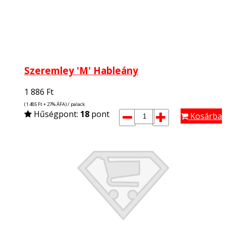
Szeremley 'M' Hableány
1 886
Ft
(1 485
Ft
+ 27% ÁFA) / palack
Hűségpont:
18
pont
Kosárba