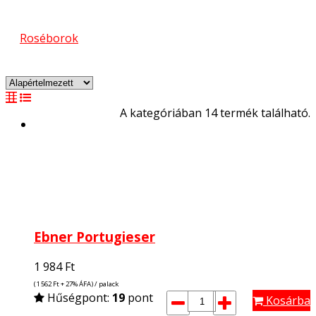
Roséborok
A kategóriában 14 termék található.
Ebner Portugieser
1 984
Ft
(1 562
Ft
+ 27% ÁFA) / palack
Hűségpont:
19
pont
Kosárba