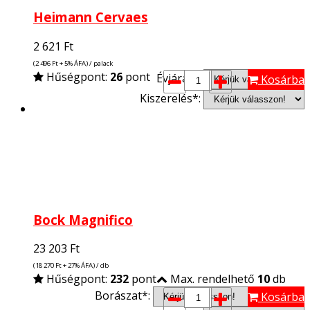
Heimann Cervaes
2 621
Ft
(2 496
Ft
+ 5% ÁFA) / palack
Hűségpont:
26
pont
Évjárat*:
Kosárba
Kiszerelés*:
Bock Magnifico
23 203
Ft
(18 270
Ft
+ 27% ÁFA) / db
Hűségpont:
232
pont
Max. rendelhető
10
db
Borászat*:
Kosárba