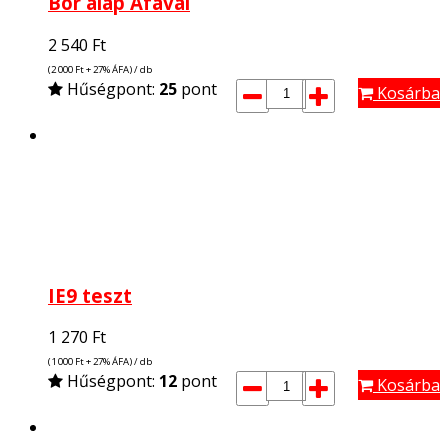
Bor alap Áfával
2 540
Ft
(2 000
Ft
+ 27% ÁFA) / db
Hűségpont:
25
pont
Kosárba
IE9 teszt
1 270
Ft
(1 000
Ft
+ 27% ÁFA) / db
Hűségpont:
12
pont
Kosárba