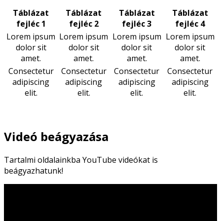
Táblázat
Táblázat
Táblázat
Táblázat
fejléc 1
fejléc 2
fejléc 3
fejléc 4
Lorem ipsum
Lorem ipsum
Lorem ipsum
Lorem ipsum
dolor sit
dolor sit
dolor sit
dolor sit
amet.
amet.
amet.
amet.
Consectetur
Consectetur
Consectetur
Consectetur
adipiscing
adipiscing
adipiscing
adipiscing
elit.
elit.
elit.
elit.
Videó beágyazása
Tartalmi oldalainkba YouTube videókat is
beágyazhatunk!