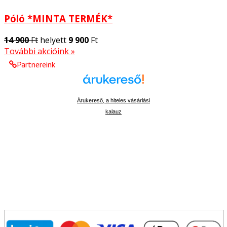
Póló *MINTA TERMÉK*
14 900
Ft
helyett
9 900
Ft
További akcióink »
Partnereink
Árukereső, a hiteles vásárlási
kalauz