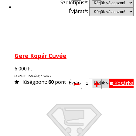
Szőlőtípus*:
Évjárat*:
Gere Kopár Cuvée
6 000
Ft
(4 724
Ft
+ 27% ÁFA) / palack
Hűségpont:
60
pont
Évjárat*:
Kosárba