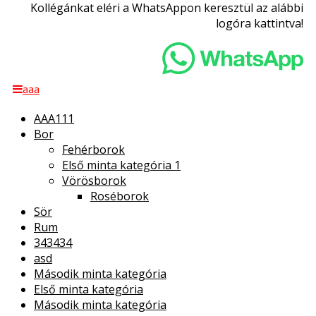
Kollégánkat eléri a WhatsAppon keresztül az alábbi
logóra kattintva!
aaa
AAA111
Bor
Fehérborok
Első minta kategória 1
Vörösborok
Roséborok
Sör
Rum
343434
asd
Második minta kategória
Első minta kategória
Második minta kategória