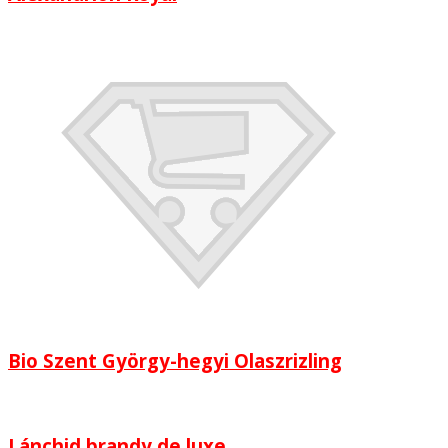
Bio Szent György-hegyi Olaszrizling
Lánchid brandy de luxe