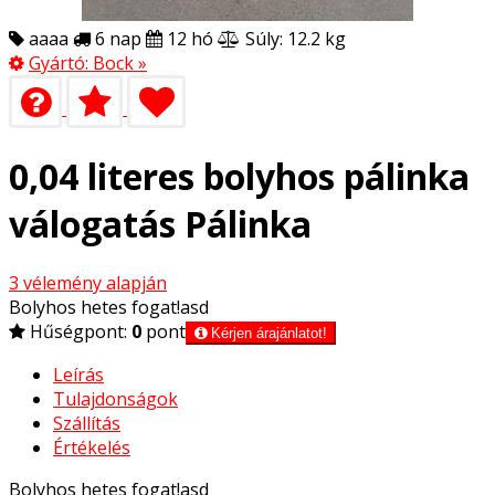
aaaa
6 nap
12 hó
Súly: 12.2 kg
Gyártó:
Bock
»
0,04 literes bolyhos pálinka
válogatás Pálinka
3
vélemény alapján
Bolyhos hetes fogat!asd
Hűségpont:
0
pont
Kérjen árajánlatot!
Leírás
Tulajdonságok
Szállítás
Értékelés
Bolyhos hetes fogat!asd