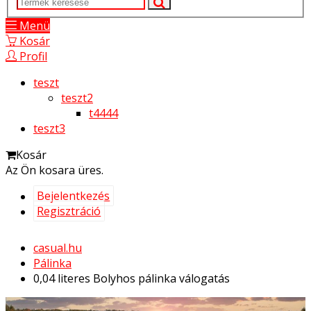
Menü
Kosár
Profil
teszt
teszt2
t4444
teszt3
Kosár
Az Ön kosara üres.
Bejelentkezés
Regisztráció
casual.hu
Pálinka
0,04 literes Bolyhos pálinka válogatás