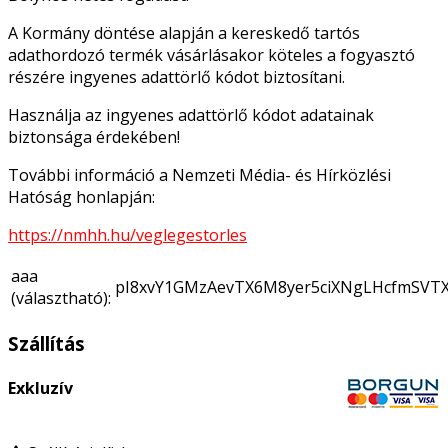
A Kormány döntése alapján a kereskedő tartós
adathordozó termék vásárlásakor köteles a fogyasztó
részére ingyenes adattörlő kódot biztosítani.
Használja az ingyenes adattörlő kódot adatainak
biztonsága érdekében!
További információ a Nemzeti Média- és Hírközlési
Hatóság honlapján:
https://nmhh.hu/veglegestorles
aaa
pI8xvY1GMzAevTX6M8yer5ciXNgLHcfmSV
(választható):
Szállítás
Exkluzív