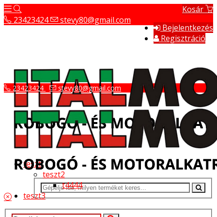
Kosár
23423424
stevy80@gmail.com
Bejelentkezés
Regisztráció
23423424
stevy80@gmail.com
teszt
teszt2
t4444
teszt3