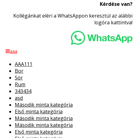
Kérdése van?
Kollégánkat eléri a WhatsAppon keresztül az alábbi
logóra kattintva!
aaa
AAA111
Bor
Sör
Rum
343434
asd
Második minta kategória
Első minta kategória
Második minta kategória
Második minta kategória
Első minta kategória