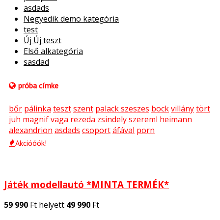
asdads
Negyedik demo kategória
test
Új Új teszt
Első alkategória
sasdad
próba címke
bőr
pálinka
teszt
szent
palack szeszes
bock
villány
tört
juh
magnif
vaga
rezeda
zsindely
szereml
heimann
alexandrion
asdads
csoport
áfával
porn
Akcióóók!
Játék modellautó *MINTA TERMÉK*
59 990
Ft
helyett
49 990
Ft