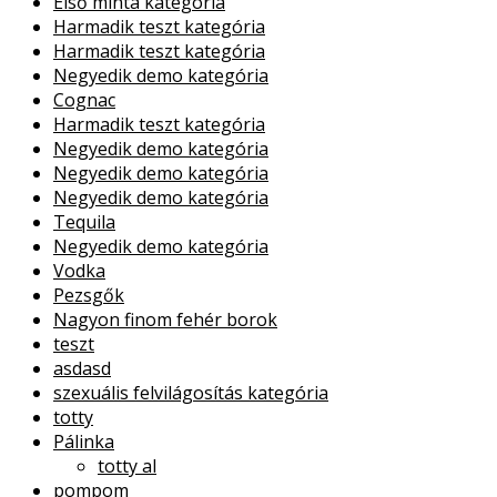
Első minta kategória
Harmadik teszt kategória
Harmadik teszt kategória
Negyedik demo kategória
Cognac
Harmadik teszt kategória
Negyedik demo kategória
Negyedik demo kategória
Negyedik demo kategória
Tequila
Negyedik demo kategória
Vodka
Pezsgők
Nagyon finom fehér borok
teszt
asdasd
szexuális felvilágosítás kategória
totty
Pálinka
totty al
pompom