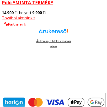
Póló *MINTA TERMÉK*
14 900
Ft
helyett
9 900
Ft
További akcióink »
Partnereink
Árukereső, a hiteles vásárlási
kalauz