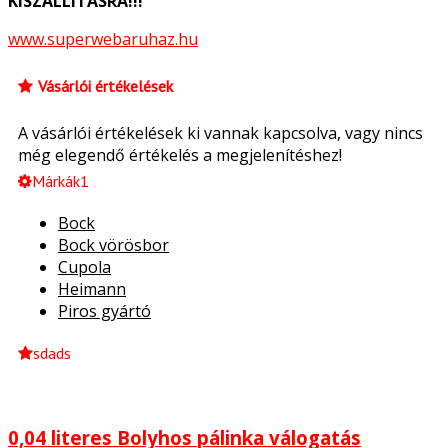
KISZÁLLÍTÁSRA!!!
www.superwebaruhaz.hu
Vásárlói értékelések
A vásárlói értékelések ki vannak kapcsolva, vagy nincs
még elegendő értékelés a megjelenítéshez!
Márkák1
Bock
Bock vörösbor
Cupola
Heimann
Piros gyártó
sdads
0,04 literes Bolyhos pálinka válogatás