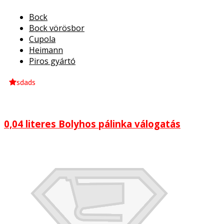
Bock
Bock vörösbor
Cupola
Heimann
Piros gyártó
sdads
0,04 literes Bolyhos pálinka válogatás