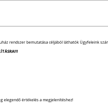
uház rendszer bemutatása céljából láthatók Ügyfeleink szá
ÍTÁSRA!!!
ég elegendő értékelés a megjelenítéshez!