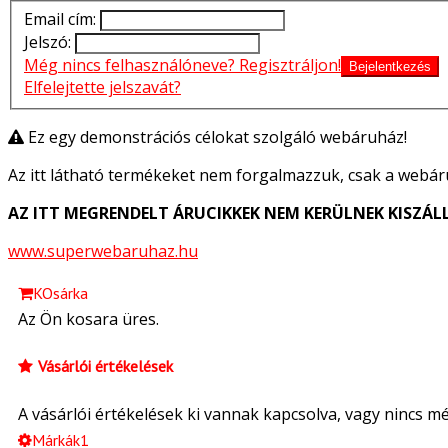
Email cím:
Jelszó:
Még nincs felhasználóneve? Regisztráljon!
Elfelejtette jelszavát?
Ez egy demonstrációs célokat szolgáló webáruház!
Az itt látható termékeket nem forgalmazzuk, csak a webár
AZ ITT MEGRENDELT ÁRUCIKKEK NEM KERÜLNEK KISZÁLL
www.superwebaruhaz.hu
KOsárka
Az Ön kosara üres.
Vásárlói értékelések
A vásárlói értékelések ki vannak kapcsolva, vagy nincs m
Márkák1