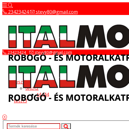
23423424
stevy80@gmail.com
23423424
stevy80@gmail.com
teszt
teszt2
t4444
teszt3