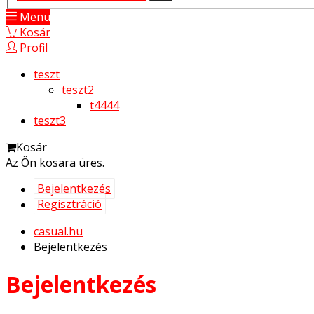
Menü
Kosár
Profil
teszt
teszt2
t4444
teszt3
Kosár
Az Ön kosara üres.
Bejelentkezés
Regisztráció
casual.hu
Bejelentkezés
Bejelentkezés