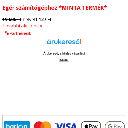
Egér számítógéphez *MINTA TERMÉK*
19 606
Ft
helyett
127
Ft
További akcióink »
Partnereink
Árukereső, a hiteles vásárlási
kalauz