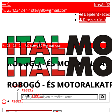
Kosár
23423424
stevy80@gmail.com
Bejelentkezés
Regisztráció
23423424
stevy80@gmail.com
teszt
teszt2
t4444
teszt3