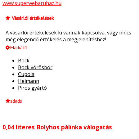
www.superwebaruhaz.hu
Vásárlói értékelések
A vásárlói értékelések ki vannak kapcsolva, vagy nincs
még elegendő értékelés a megjelenítéshez!
Márkák1
Bock
Bock vörösbor
Cupola
Heimann
Piros gyártó
sdads
0,04 literes Bolyhos pálinka válogatás