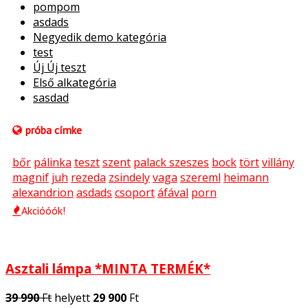
pompom
asdads
Negyedik demo kategória
test
Új Új teszt
Első alkategória
sasdad
próba címke
bőr
pálinka
teszt
szent
palack szeszes
bock
tört
villány
magnif
juh
rezeda
zsindely
vaga
szereml
heimann
alexandrion
asdads
csoport
áfával
porn
Akcióóók!
Asztali lámpa *MINTA TERMÉK*
39 990
Ft
helyett
29 900
Ft