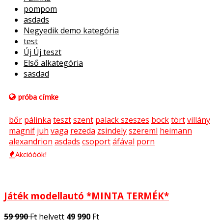
pompom
asdads
Negyedik demo kategória
test
Új Új teszt
Első alkategória
sasdad
próba címke
bőr
pálinka
teszt
szent
palack szeszes
bock
tört
villány
magnif
juh
vaga
rezeda
zsindely
szereml
heimann
alexandrion
asdads
csoport
áfával
porn
Akcióóók!
Játék modellautó *MINTA TERMÉK*
59 990
Ft
helyett
49 990
Ft