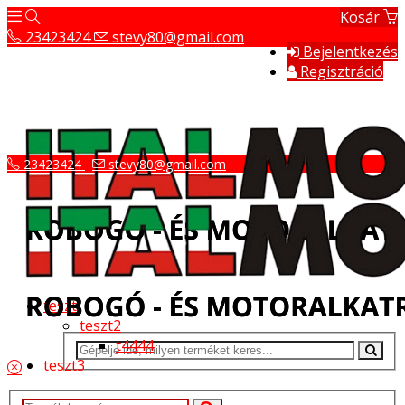
Kosár
23423424
stevy80@gmail.com
Bejelentkezés
Regisztráció
23423424
stevy80@gmail.com
teszt
teszt2
t4444
teszt3