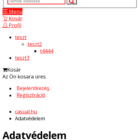
Menü
Kosár
Profil
teszt
teszt2
t4444
teszt3
Kosár
Az Ön kosara üres.
Bejelentkezés
Regisztráció
casual.hu
Adatvédelem
Adatvédelem