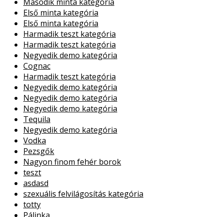
Második minta kategória
Első minta kategória
Első minta kategória
Harmadik teszt kategória
Harmadik teszt kategória
Negyedik demo kategória
Cognac
Harmadik teszt kategória
Negyedik demo kategória
Negyedik demo kategória
Negyedik demo kategória
Tequila
Negyedik demo kategória
Vodka
Pezsgők
Nagyon finom fehér borok
teszt
asdasd
szexuális felvilágosítás kategória
totty
Pálinka