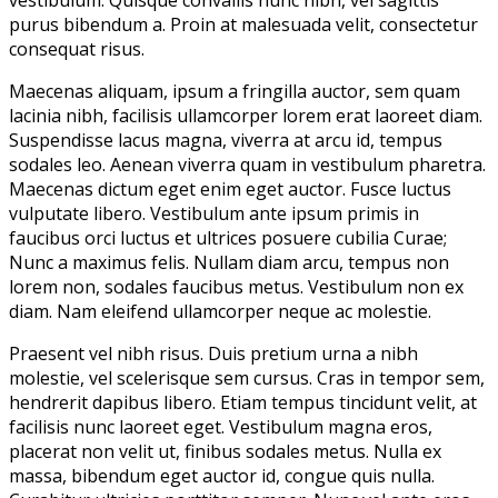
vestibulum. Quisque convallis nunc nibh, vel sagittis
purus bibendum a. Proin at malesuada velit, consectetur
consequat risus.
Maecenas aliquam, ipsum a fringilla auctor, sem quam
lacinia nibh, facilisis ullamcorper lorem erat laoreet diam.
Suspendisse lacus magna, viverra at arcu id, tempus
sodales leo. Aenean viverra quam in vestibulum pharetra.
Maecenas dictum eget enim eget auctor. Fusce luctus
vulputate libero. Vestibulum ante ipsum primis in
faucibus orci luctus et ultrices posuere cubilia Curae;
Nunc a maximus felis. Nullam diam arcu, tempus non
lorem non, sodales faucibus metus. Vestibulum non ex
diam. Nam eleifend ullamcorper neque ac molestie.
Praesent vel nibh risus. Duis pretium urna a nibh
molestie, vel scelerisque sem cursus. Cras in tempor sem,
hendrerit dapibus libero. Etiam tempus tincidunt velit, at
facilisis nunc laoreet eget. Vestibulum magna eros,
placerat non velit ut, finibus sodales metus. Nulla ex
massa, bibendum eget auctor id, congue quis nulla.