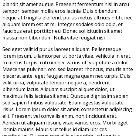
blandit sit amet augue. Praesent fermentum nisl in arcu
tempor, semper mollis eros lacinia. Duis bibendum,
neque at fringilla eleifend, purus metus ultrices nibh, nec
aliquam lorem est at mi. Integer sodales odio odio, et
faucibus erat porttitor eu. Donec sollicitudin sit amet
massa non bibendum. Nulla vitae feugiat nisi.
Sed eget velit id purus laoreet aliquam. Pellentesque
lorem ipsum, ullamcorper ut porta vitae, vehicula in erat.
In metus turpis, rutrum nec varius ut, vulputate a dolor.
Maecenas pulvinar, orci sed laoreet rhoncus, mauris ante
placerat ante, eget feugiat magna quam nec turpis. Duis
velit urna, vulputate tempor neque a, hendrerit
bibendum lacus. Aliquam suscipit aliquet dolor, ut
maximus felis lacinia sit amet. Quisque dignissim sapien
sed sapien finibus vulputate. Etiam egestas vulputate
risus. Lorem ipsum dolor sit amet, consectetur adipiscing
elit. Praesent vel convallis enim, non tincidunt erat.
Aenean ut aliquam ipsum, vitae varius eros. Morbi eget
lacinia mauris. Mauris ut tellus id diam ultrices