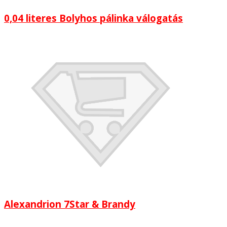
0,04 literes Bolyhos pálinka válogatás
Alexandrion 7Star & Brandy