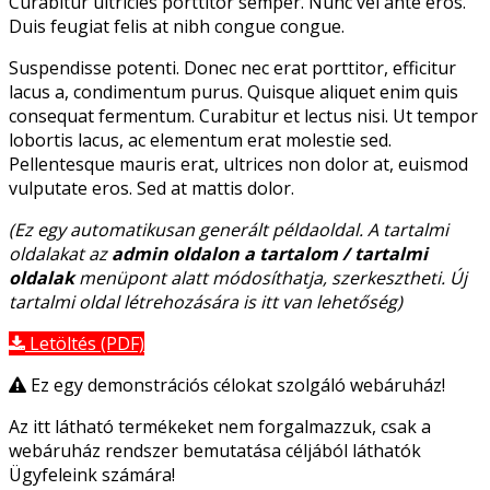
Curabitur ultricies porttitor semper. Nunc vel ante eros.
Duis feugiat felis at nibh congue congue.
Suspendisse potenti. Donec nec erat porttitor, efficitur
lacus a, condimentum purus. Quisque aliquet enim quis
consequat fermentum. Curabitur et lectus nisi. Ut tempor
lobortis lacus, ac elementum erat molestie sed.
Pellentesque mauris erat, ultrices non dolor at, euismod
vulputate eros. Sed at mattis dolor.
(Ez egy automatikusan generált példaoldal. A tartalmi
oldalakat az
admin oldalon a tartalom / tartalmi
oldalak
menüpont alatt módosíthatja, szerkesztheti. Új
tartalmi oldal létrehozására is itt van lehetőség)
Letöltés (PDF)
Ez egy demonstrációs célokat szolgáló webáruház!
Az itt látható termékeket nem forgalmazzuk, csak a
webáruház rendszer bemutatása céljából láthatók
Ügyfeleink számára!