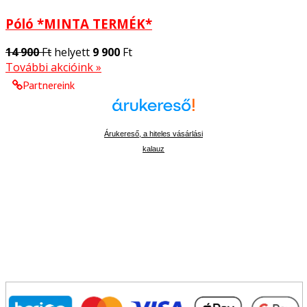
Póló *MINTA TERMÉK*
14 900
Ft
helyett
9 900
Ft
További akcióink »
Partnereink
Árukereső, a hiteles vásárlási
kalauz