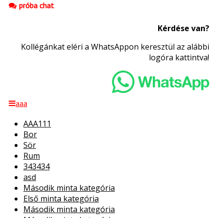
próba chat
Kérdése van?
Kollégánkat eléri a WhatsAppon keresztül az alábbi
logóra kattintva!
aaa
AAA111
Bor
Sör
Rum
343434
asd
Második minta kategória
Első minta kategória
Második minta kategória