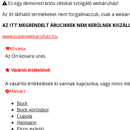
Ez egy demonstrációs célokat szolgáló webáruház!
Az itt látható termékeket nem forgalmazzuk, csak a webár
AZ ITT MEGRENDELT ÁRUCIKKEK NEM KERÜLNEK KISZÁLL
www.superwebaruhaz.hu
KOsárka
Az Ön kosara üres.
Vásárlói értékelések
A vásárlói értékelések ki vannak kapcsolva, vagy nincs m
Márkák1
Bock
Bock vörösbor
Cupola
Heimann
Piros gyártó