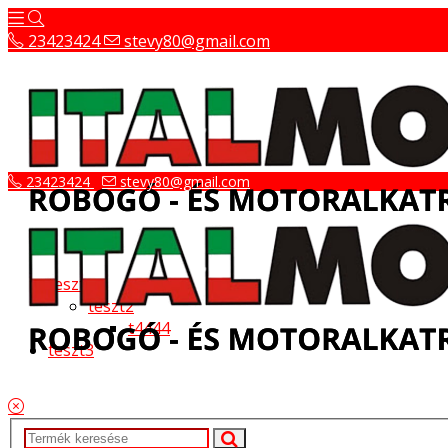
23423424
stevy80@gmail.com
23423424
stevy80@gmail.com
teszt
teszt2
t4444
teszt3