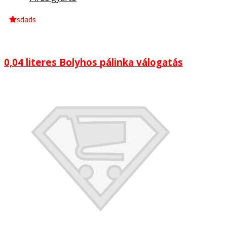
sdads
0,04 literes Bolyhos pálinka válogatás