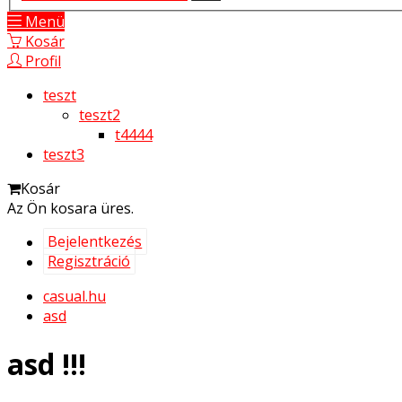
Menü
Kosár
Profil
teszt
teszt2
t4444
teszt3
Kosár
Az Ön kosara üres.
Bejelentkezés
Regisztráció
casual.hu
asd
asd !!!