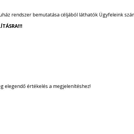
uház rendszer bemutatása céljából láthatók Ügyfeleink szá
ÍTÁSRA!!!
ég elegendő értékelés a megjelenítéshez!