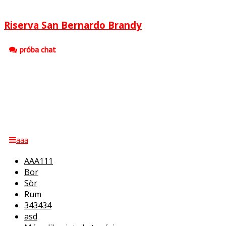
Riserva San Bernardo Brandy
próba chat
aaa
AAA111
Bor
Sör
Rum
343434
asd