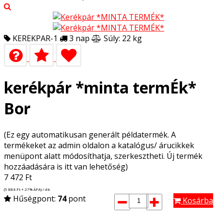
KEREKPAR-1
3 nap
Súly: 22 kg
kerékpár *minta termÉk*
Bor
(Ez egy automatikusan generált példatermék. A
termékeket az admin oldalon a katalógus/ árucikkek
menüpont alatt módosíthatja, szerkesztheti. Új termék
hozzáadására is itt van lehetőség)
7 472
Ft
(5 884
Ft
+ 27% ÁFA) / db
Hűségpont:
74
pont
Kosárba