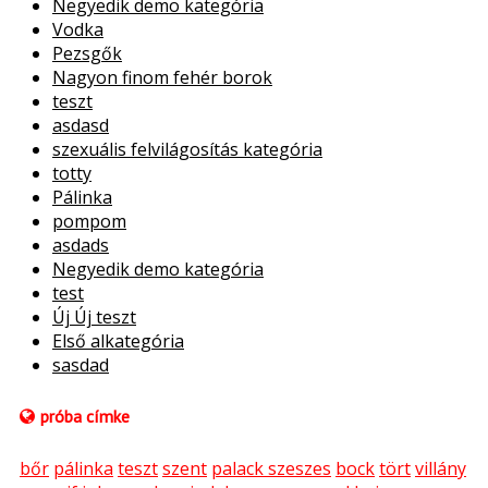
Negyedik demo kategória
Vodka
Pezsgők
Nagyon finom fehér borok
teszt
asdasd
szexuális felvilágosítás kategória
totty
Pálinka
pompom
asdads
Negyedik demo kategória
test
Új Új teszt
Első alkategória
sasdad
próba címke
bőr
pálinka
teszt
szent
palack szeszes
bock
tört
villány