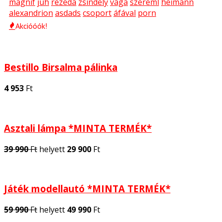
magnif
juh
rezeda
zsindely
vaga
szereml
heimann
alexandrion
asdads
csoport
áfával
porn
Akcióóók!
Bestillo Birsalma pálinka
4 953
Ft
Asztali lámpa *MINTA TERMÉK*
39 990
Ft
helyett
29 900
Ft
Játék modellautó *MINTA TERMÉK*
59 990
Ft
helyett
49 990
Ft