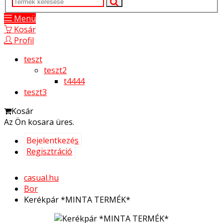
Menü
Kosár
Profil
teszt
teszt2
t4444
teszt3
Kosár
Az Ön kosara üres.
Bejelentkezés
Regisztráció
casual.hu
Bor
Kerékpár *MINTA TERMÉK*