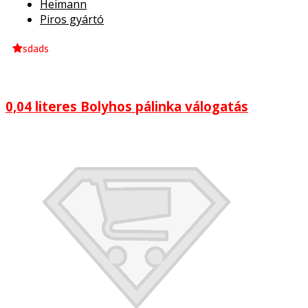
Heimann
Piros gyártó
sdads
0,04 literes Bolyhos pálinka válogatás