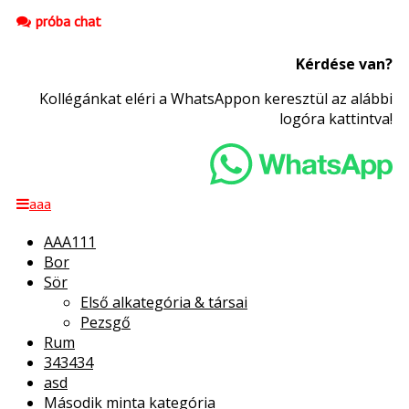
próba chat
Kérdése van?
Kollégánkat eléri a WhatsAppon keresztül az alábbi
logóra kattintva!
aaa
AAA111
Bor
Sör
Első alkategória & társai
Pezsgő
Rum
343434
asd
Második minta kategória