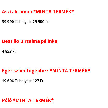
Asztali lámpa *MINTA TERMÉK*
39 990
Ft
helyett
29 900
Ft
Bestillo Birsalma pálinka
4 953
Ft
Egér számítógéphez *MINTA TERMÉK*
19 606
Ft
helyett
127
Ft
Póló *MINTA TERMÉK*