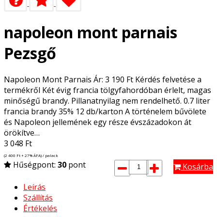
napoleon mont parnais
Pezsgő
Napoleon Mont Parnais Ár: 3 190 Ft Kérdés felvetése a
termékről Két évig francia tölgyfahordóban érlelt, magas
minőségű brandy. Pillanatnyilag nem rendelhető. 0.7 liter
francia brandy 35% 12 db/karton A történelem bűvölete
és Napoleon jellemének egy része évszázadokon át
örökítve…
3 048
Ft
(2 400
Ft
+ 27% ÁFA) / palack
Hűségpont:
30
pont
Kosárba
Leírás
Szállítás
Értékelés