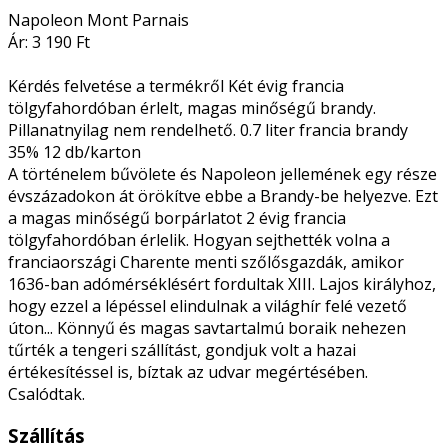
Napoleon Mont Parnais
Ár: 3 190 Ft
Kérdés felvetése a termékről Két évig francia
tölgyfahordóban érlelt, magas minőségű brandy.
Pillanatnyilag nem rendelhető. 0.7 liter francia brandy
35% 12 db/karton
A történelem bűvölete és Napoleon jellemének egy része
évszázadokon át örökítve ebbe a Brandy-be helyezve. Ezt
a magas minőségű borpárlatot 2 évig francia
tölgyfahordóban érlelik. Hogyan sejthették volna a
franciaországi Charente menti szőlősgazdák, amikor
1636-ban adómérséklésért fordultak XIII. Lajos királyhoz,
hogy ezzel a lépéssel elindulnak a világhír felé vezető
úton... Könnyű és magas savtartalmú boraik nehezen
tűrték a tengeri szállítást, gondjuk volt a hazai
értékesítéssel is, bíztak az udvar megértésében.
Csalódtak.
Szállítás