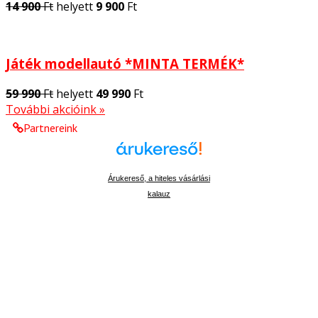
14 900
Ft
helyett
9 900
Ft
Játék modellautó *MINTA TERMÉK*
59 990
Ft
helyett
49 990
Ft
További akcióink »
Partnereink
Árukereső, a hiteles vásárlási
kalauz