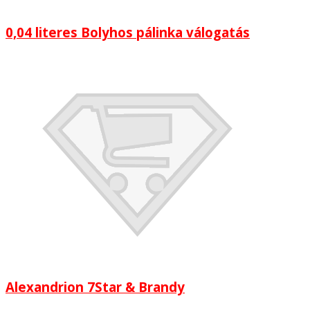
0,04 literes Bolyhos pálinka válogatás
Alexandrion 7Star & Brandy