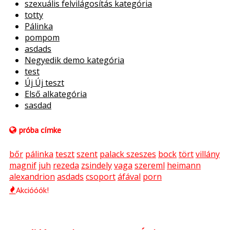
szexuális felvilágosítás kategória
totty
Pálinka
pompom
asdads
Negyedik demo kategória
test
Új Új teszt
Első alkategória
sasdad
próba címke
bőr
pálinka
teszt
szent
palack szeszes
bock
tört
villány
magnif
juh
rezeda
zsindely
vaga
szereml
heimann
alexandrion
asdads
csoport
áfával
porn
Akcióóók!