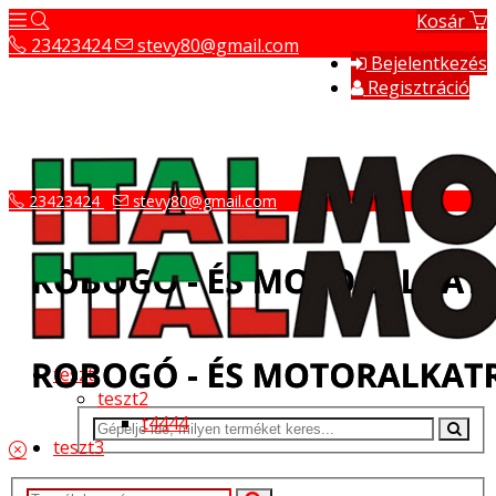
Kosár
23423424
stevy80@gmail.com
Bejelentkezés
Regisztráció
23423424
stevy80@gmail.com
teszt
teszt2
t4444
teszt3