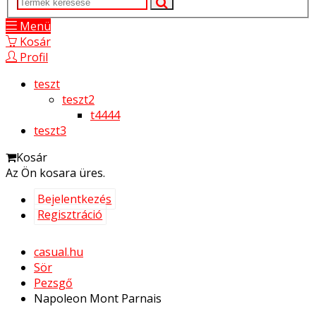
Menü
Kosár
Profil
teszt
teszt2
t4444
teszt3
Kosár
Az Ön kosara üres.
Bejelentkezés
Regisztráció
casual.hu
Sör
Pezsgő
Napoleon Mont Parnais